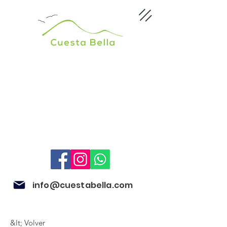
info@cuestabella.com
&lt; Volver
505 8679 3007