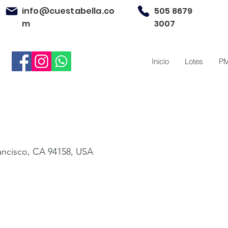
info@cuestabella.co
505 8679
m
3007
Inicio
Lotes
P
rancisco, CA 94158, USA