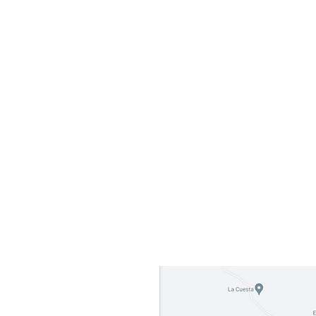
Dirección: Carretera Sjds-
acto
Rivas Barrio Hermanos
Mendoza De la escuela maria
lla
teresa de Calcutta 300 mts al
sureste, San Juan del Sur
48600