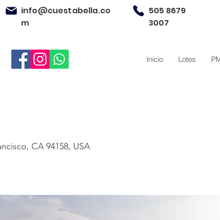
info@cuestabella.co
505 8679
m
3007
Inicio
Lotes
P
rancisco, CA 94158, USA