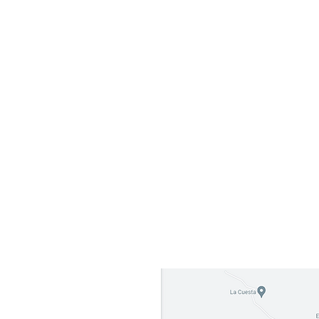
Dirección: Carretera Sjds-
acto
Rivas Barrio Hermanos
Mendoza De la escuela maria
lla
teresa de Calcutta 300 mts al
sureste, San Juan del Sur
48600