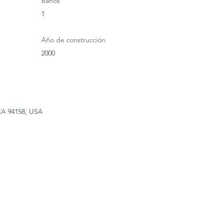
Baños
1
Año de construcción
2000
 CA 94158, USA