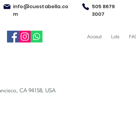
info@cuestabella.co
505 8679
m
3007
Acceuil
Lots
FA
rancisco, CA 94158, USA