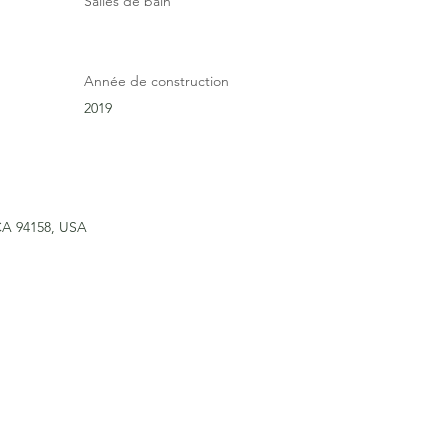
Salles de bain
Année de construction
2019
 CA 94158, USA