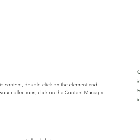
C
i
his content, double-click on the element and 
5
your collections, click on the Content Manager 
i