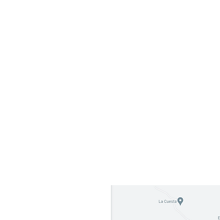
Adresse : Carretera Sjds-
act
Rivas Barrio Hermanos
Mendoza De la escuela maria
lla
teresa de Calcutta 300 mts al
sureeste, San Juan del Sur
48600